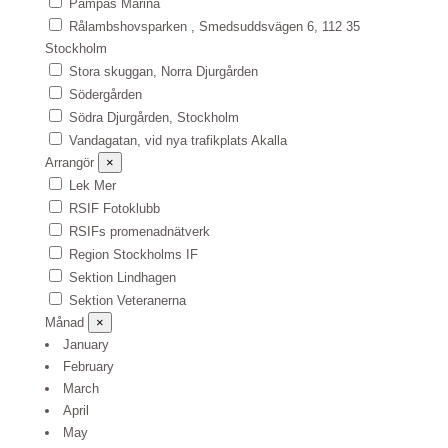
Pampas Marina
Rålambshovsparken , Smedsuddsvägen 6, 112 35
Stockholm
Stora skuggan, Norra Djurgården
Södergården
Södra Djurgården, Stockholm
Vandagatan, vid nya trafikplats Akalla
Arrangör
×
Lek Mer
RSIF Fotoklubb
RSIFs promenadnätverk
Region Stockholms IF
Sektion Lindhagen
Sektion Veteranerna
Månad
×
January
February
March
April
May