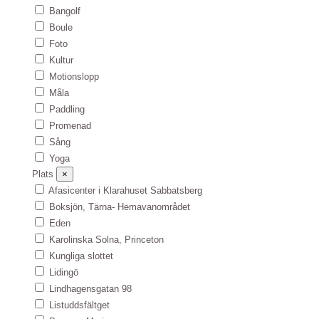
Bangolf
Boule
Foto
Kultur
Motionslopp
Måla
Paddling
Promenad
Sång
Yoga
Plats
×
Afasicenter i Klarahuset Sabbatsberg
Boksjön, Tärna- Hemavanområdet
Eden
Karolinska Solna, Princeton
Kungliga slottet
Lidingö
Lindhagensgatan 98
Listuddsfältget