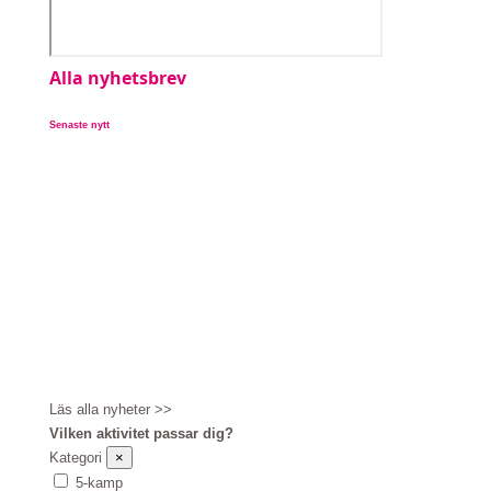
Alla nyhetsbrev
Senaste nytt
Vi är just nu uppe i ett systembyte. Det innebär...
Läs alla nyheter >>
Vilken aktivitet passar dig?
Kategori
×
5-kamp