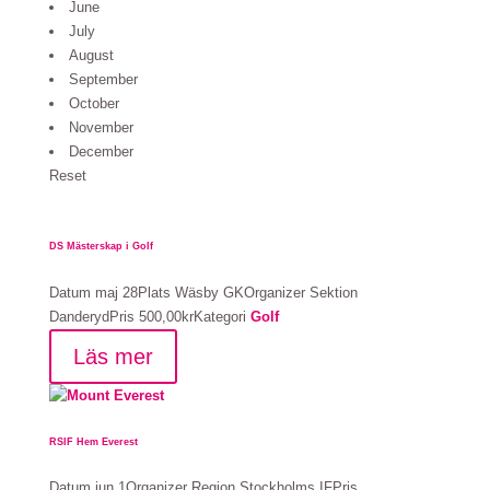
June
July
August
September
October
November
December
Reset
DS Mästerskap i Golf
Datum
maj 28
Plats
Wäsby GK
Organizer
Sektion
Danderyd
Pris
500,00kr
Kategori
Golf
Läs mer
RSIF Hem Everest
Datum
jun 1
Organizer
Region Stockholms IF
Pris