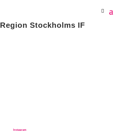
Region Stockholms IF
en förening för dig som jobbar i Region Stockholm
Ett medlemskap kostar endast 100 kronor för 12 månader.
Region Stockholms IF erbjuder roliga och prisvärda aktiviteter under hela året
för dig och dina kollegor.
Vi hjälper naturligtvis också till om ni vill ordna egna aktiviteter.
Allt är möjligt i Region Stockholms IF!
Bli medlem nu!
Instagram