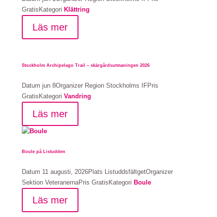
Gratis
Kategori
Klättring
Läs mer
Stockholm Archipelago Trail – skärgårdsutmaningen 2026
Datum
jun 8
Organizer
Region Stockholms IF
Pris
Gratis
Kategori
Vandring
Läs mer
Boule på Listudden
Datum
11 augusti, 2026
Plats
Listuddsfältget
Organizer
Sektion Veteranerna
Pris
Gratis
Kategori
Boule
Läs mer