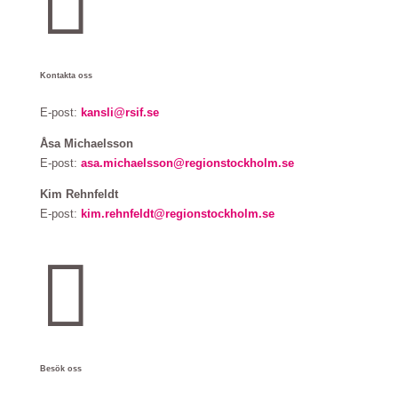

Kontakta oss
E-post:
kansli@rsif.se
Åsa Michaelsson
E-post:
asa.michaelsson@regionstockholm.se
Kim Rehnfeldt
E-post:
kim.rehnfeldt@regionstockholm.se

Besök oss