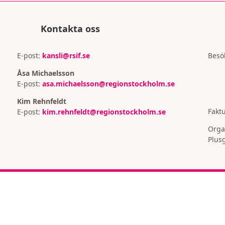
Kontakta oss
E-post:
kansli@rsif.se
Besö
Åsa Michaelsson
E-post:
asa.michaelsson@regionstockholm.se
Kim Rehnfeldt
Faktu
E-post:
kim.rehnfeldt@regionstockholm.se
Orga
Plusg