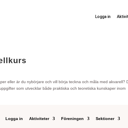
Logga in
Aktivi
ellkurs
per eller är du nybörjare och vill börja teckna och måla med akvarell? 
nns uppgifter som utvecklar både praktiska och teoretiska kunskaper inom
Logga in
Aktiviteter
Föreningen
Sektioner