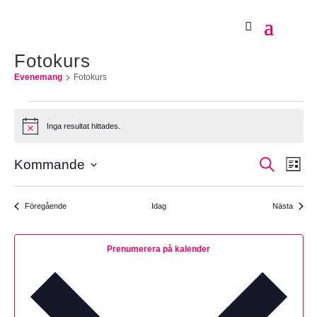
Fotokurs
Evenemang
Fotokurs
Evenemang
Inga resultat hittades.
Meddelande
Evene
Eve
Sök
Kommande
Lista
Sök
vyn
Välj
och
datum.
Evenemang
Föregående
Idag
Nästa
visning
Evenema
Naviger
Prenumerera på kalender