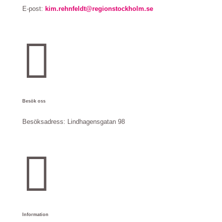
E-post:
kim.rehnfeldt@regionstockholm.se

Besök oss
Besöksadress:
Lindhagensgatan 98

Information