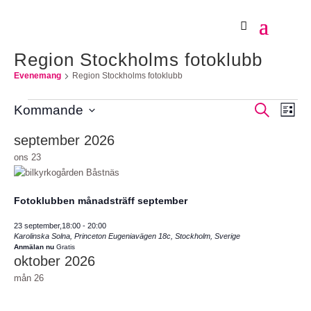
Region Stockholms fotoklubb
Evenemang
Region Stockholms fotoklubb
Evenemang
Evene
Eve
Sök
Kommande
Lista
Sök
vyn
Välj
september 2026
och
datum.
visning
ons
23
Naviger
Fotoklubben månadsträff september
23 september,18:00
-
20:00
Karolinska Solna, Princeton
Eugeniavägen 18c, Stockholm, Sverige
Anmälan nu
Gratis
oktober 2026
mån
26