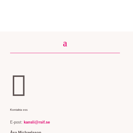

Kontakta oss
E-post:
kansli@rsif.se
Åsa Michaelsson