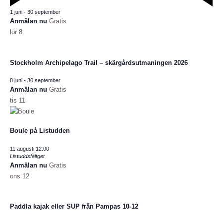
Utvalt
1 juni
-
30 september
Anmälan nu
Gratis
lör
8
Stockholm Archipelago Trail – skärgårdsutmaningen 2026
8 juni
-
30 september
Anmälan nu
Gratis
tis
11
Boule på Listudden
11 augusti,12:00
Listuddsfältget
Anmälan nu
Gratis
ons
12
Paddla kajak eller SUP från Pampas 10-12