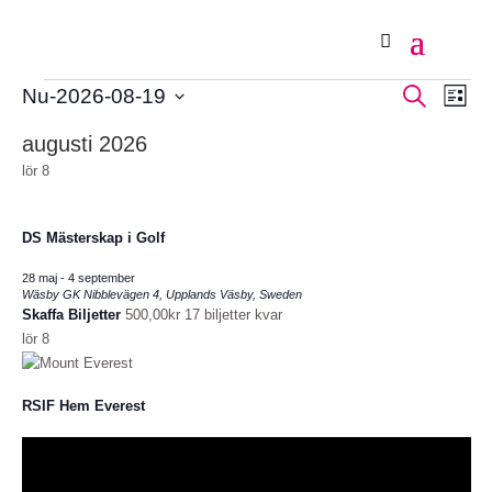
Evenemang
Evene
Eve
Sök
Nu
-
2026-08-19
Lista
Sök
vyn
Välj
augusti 2026
och
datum.
visning
lör
8
Naviger
DS Mästerskap i Golf
28 maj
-
4 september
Wäsby GK
Nibblevägen 4, Upplands Väsby, Sweden
Skaffa Biljetter
500,00kr
17 biljetter kvar
lör
8
RSIF Hem Everest