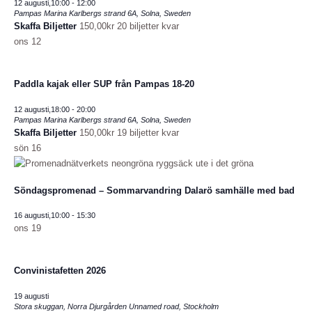
12 augusti,10:00
-
12:00
Pampas Marina
Karlbergs strand 6A, Solna, Sweden
Skaffa Biljetter
150,00kr
20 biljetter kvar
ons
12
Paddla kajak eller SUP från Pampas 18-20
12 augusti,18:00
-
20:00
Pampas Marina
Karlbergs strand 6A, Solna, Sweden
Skaffa Biljetter
150,00kr
19 biljetter kvar
sön
16
Söndagspromenad – Sommarvandring Dalarö samhälle med bad
16 augusti,10:00
-
15:30
ons
19
Convinistafetten 2026
19 augusti
Stora skuggan, Norra Djurgården
Unnamed road, Stockholm