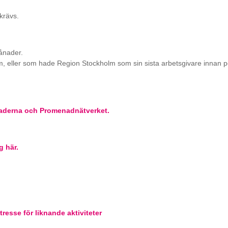
krävs.
ånader.
m, eller som hade Region Stockholm som sin sista arbetsgivare innan 
aderna och Promenadnätverket.
g här.
tresse för liknande aktiviteter