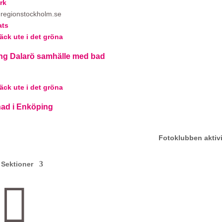
rk
regionstockholm.se
ats
g Dalarö samhälle med bad
d i Enköping
Fotoklubben aktivi
Sektioner
