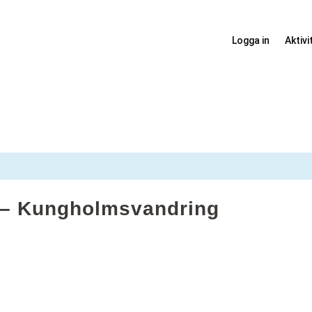
Logga in
Aktivi
– Kungholmsvandring