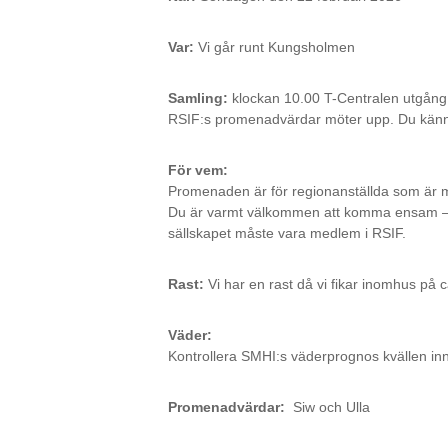
Var:
Vi går runt Kungsholmen
Samling:
klockan 10.00 T-Centralen utgång 
RSIF:s promenadvärdar möter upp. Du känn
För vem:
Promenaden är för regionanställda som är 
Du är varmt välkommen att komma ensam – det
sällskapet måste vara medlem i RSIF.
Rast:
Vi har en rast då vi fikar inomhus på c
Väder:
Kontrollera SMHI:s väderprognos kvällen inn
Promenadvärdar:
Siw och Ulla