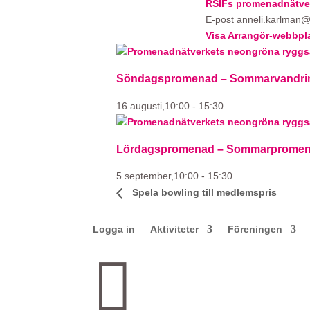
RSIFs promenadnätve
E-post
anneli.karlman@
Visa Arrangör-webbpl
Söndagspromenad – Sommarvandrin
16 augusti,10:00
-
15:30
Lördagspromenad – Sommarpromena
5 september,10:00
-
15:30
Spela bowling till medlemspris
Logga in
Aktiviteter
Föreningen
