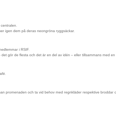
centralen.
er igen dem på deras neongröna ryggsäckar.
medlemmar i RSIF.
 gör de flesta och det är en del av idén – eller tillsammans med en f
afé.
an promenaden och ta vid behov med regnkläder respektive broddar om d