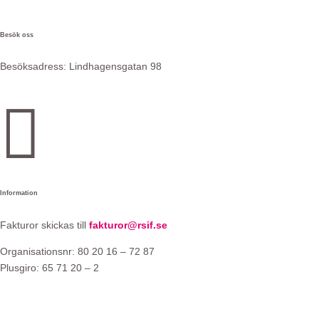
Besök oss
Besöksadress:
Lindhagensgatan 98

e
Information
Fakturor skickas till
fakturor@rsif.se
Organisationsnr: 80 20 16 – 72 87
Plusgiro: 65 71 20 – 2