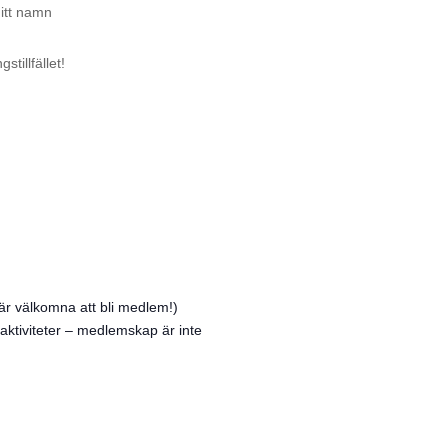
itt namn
stillfället!
r välkomna att bli medlem!)
ktiviteter – medlemskap är inte