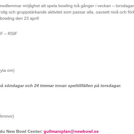
edlemmar möjlighet att spela bowling två gånger i veckan – torsdagar 
 rolig och gruppstärkande aktivitet som passar alla, oavsett nivå och fö
 bowling den 23 april!
IF – RSIF
byta om)
på söndagar och 24 timmar innan speltillfällen på torsdagar.
 kronor)
r du New Bowl Center:
gullmarsplan@newbowl.se