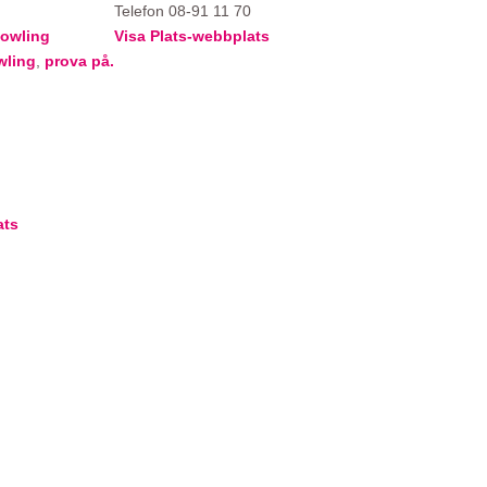
Telefon
08-91 11 70
owling
Visa Plats-webbplats
wling
,
prova på.
ats