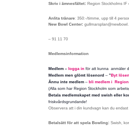
Skriv i ämnesfältet:
Region Stockholms IF oc
Anlita tränare
: 350:-/timme, upp till 4 pers
New Bowl Center:
gullmarsplan@newbowl.
– 91 11 70
Medlemsinformation
Medlem –
logga in
för att kunna anmäler dig 
Medlem men glömt lösenord
–
”
Byt löse
Ännu inte medlem
–
bli medlem i Region
(Alla som har Region Stockholm som arbetsg
Betala medlemskapet med swish eller ko
friskvårdsgrundande!
Observera att i din kundvagn kan du endast 
Betalsätt för att spela Bowling:
Swish, kor