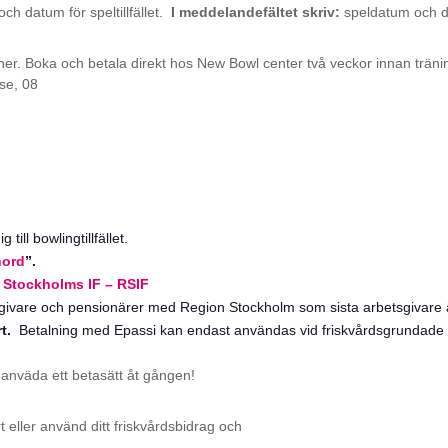
h datum för speltillfället.
I meddelandefältet skriv:
speldatum och d
oner. Boka och betala direkt hos New Bowl center två veckor innan träning
se, 08
till bowlingtillfället.
nord
”.
 Stockholms IF – RSIF
ivare och pensionärer med Region Stockholm som sista arbetsgivare ä
rt.
Betalning med Epassi kan endast användas vid friskvårdsgrundade a
anväda ett betasätt åt gången!
t eller använd ditt friskvårdsbidrag och