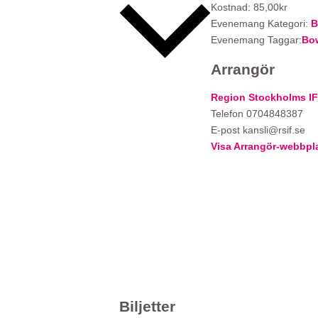
Kostnad:
85,00kr
Evenemang Kategori:
B
Evenemang Taggar:
Bo
Arrangör
Region Stockholms IF
Telefon
0704848387
E-post
kansli@rsif.se
Visa Arrangör-webbpl
Biljetter