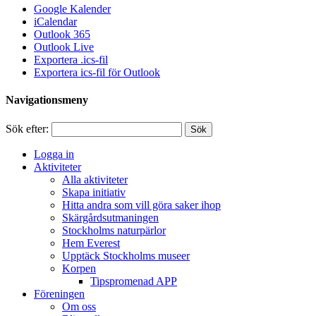
Google Kalender
iCalendar
Outlook 365
Outlook Live
Exportera .ics-fil
Exportera ics-fil för Outlook
Navigationsmeny
Sök efter:
Logga in
Aktiviteter
Alla aktiviteter
Skapa initiativ
Hitta andra som vill göra saker ihop
Skärgårdsutmaningen
Stockholms naturpärlor
Hem Everest
Upptäck Stockholms museer
Korpen
Tipspromenad APP
Föreningen
Om oss