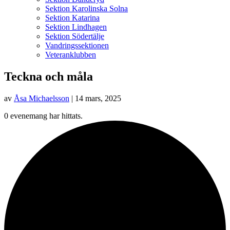
Sektion Karolinska Solna
Sektion Katarina
Sektion Lindhagen
Sektion Södertälje
Vandringssektionen
Veteranklubben
Teckna och måla
av
Åsa Michaelsson
|
14 mars, 2025
0 evenemang har hittats.