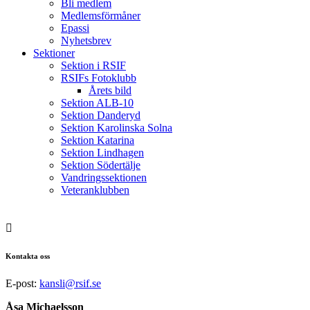
Bli medlem
Medlemsförmåner
Epassi
Nyhetsbrev
Sektioner
Sektion i RSIF
RSIFs Fotoklubb
Årets bild
Sektion ALB-10
Sektion Danderyd
Sektion Karolinska Solna
Sektion Katarina
Sektion Lindhagen
Sektion Södertälje
Vandringssektionen
Veteranklubben

Kontakta oss
E-post:
kansli@rsif.se
Åsa Michaelsson