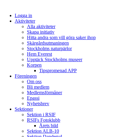
Logga in
Aktiviteter
Alla aktiviteter
Skapa initiativ
Hitta andra som vill göra saker ihop
Skärgårdsutmaningen
Stockholms naturpärlor
Hem Everest
Upptäck Stockholms museer
Korpen
Tipspromenad APP
Föreningen
Om oss
Bli medlem
Medlemsförmåner
Epassi
Nyhetsbrev
Sektioner
Sektion i RSIF
RSIFs Fotoklubb
Årets bild
Sektion ALB-10
Sektion Danderyd