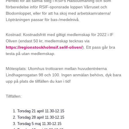
Perfekt för att samla steg i RSIFs Hälsoutmaning och som
förberedelse inför RSIF-sponsrade loppen Vårruset och
Blodomloppet, eller för att ha skoj med arbetskamraterna!
Löpträningen passar för bas-/medelnivå.
Kostnad: Kostnadsfritt med giltigt medlemskap för 2022 i IF
Oliven (endast 50 kr, medlemskap tecknas via
https://regionstockholmsif.se/if-oliven/
). Ett pass går bra
testa på utan medlemskap.
Mötesplats: Utomhus trottoaren mellan huvudentréerna
Lindhagensgatan 98 och 100. Ingen anmälan behövs, dyk bara
upp på plats de tillfällen du kan i tid!
Tillfällen:
Torsdag 21 april 11.30-12.15
Torsdag 28 april 11.30-12.15
Torsdag 5 maj 11.30-12.15