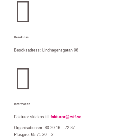

Besök oss
Besöksadress:
Lindhagensgatan 98

Information
Fakturor skickas till
fakturor@rsif.se
Organisationsnr: 80 20 16 – 72 87
Plusgiro: 65 71 20 – 2