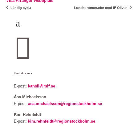
Visa Arrangör-webbplats
Lär dig cykla
Lunchpromenader med IF Oliven

Kontakta oss
E-post:
kansli@rsif.se
Åsa Michaelsson
E-post:
asa.michaelsson@regionstockholm.se
Kim Rehnfeldt
E-post:
kim.rehnfeldt@regionstockholm.se