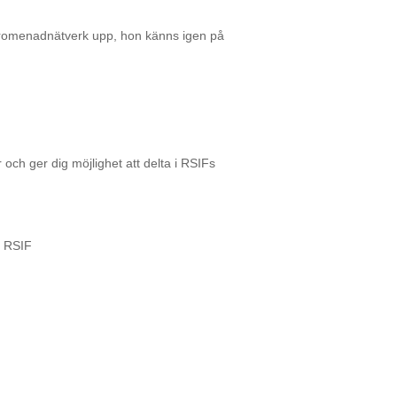
promenadnätverk upp, hon känns igen på
ch ger dig möjlighet att delta i RSIFs
m RSIF