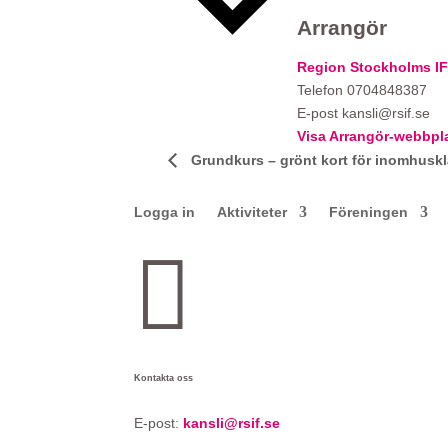
Arrangör
Region Stockholms IF
Telefon
0704848387
E-post
kansli@rsif.se
Visa Arrangör-webbpl
Grundkurs – grönt kort för inomhuskl
Logga in
Aktiviteter
Föreningen

Kontakta oss
E-post:
kansli@rsif.se