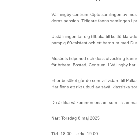
Vällningby centrum köpte samlingen av muse
deras pension. Tidigare fanns samlingen 
Utställningen tar dig tillbaka till kultförkl
pampig 60-talsfest och ett barnrum med Dund
Muséets tidperiod och dess utveckling känns
för Arbete, Bostad, Centrum. I Vällingby har
Efter besöket går de som vill vidare till Pa
Här finns ett rikt utbud av såväl klassiska 
Du är lika välkommen ensam som tillsamman
När:
Torsdag 8 maj 2025
Tid
: 18:00 – cirka 19.00