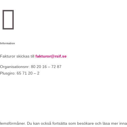

e
Information
Fakturor skickas till
fakturor@rsif.se
Organisationsnr: 80 20 16 – 72 87
Plusgiro: 65 71 20 – 2
 medlemsförmåner. Du kan också fortsätta som besökare och läsa mer in