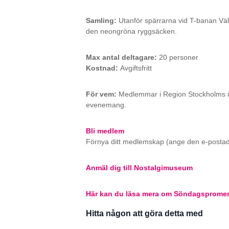
Samling:
Utanför spärrarna vid T-banan Vä
den neongröna ryggsäcken.
Max antal deltagare:
20 personer
Kostnad:
Avgiftsfritt
För vem:
Medlemmar i Region Stockholms idro
evenemang.
Bli medlem
Förnya ditt medlemskap (ange den e-postadr
Anmäl dig till Nostalgimuseum
Här kan du läsa mera om Söndagsprome
Hitta någon att göra detta med