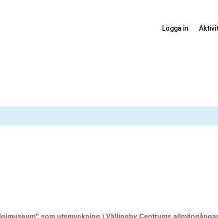
Logga in
Aktivi
lgimuseum” som utsmyckning i Vällingby Centrums allmängångar me