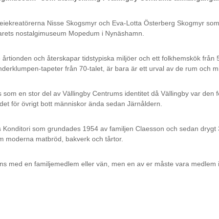
iekreatörerna Nisse Skogsmyr och Eva-Lotta Österberg Skogmyr som vill
i parets nostalgimuseum Mopedum i Nynäshamn.
arade årtionden och återskapar tidstypiska miljöer och ett folkhemskök frå
erklumpen-tapeter från 70-talet, är bara är ett urval av de rum och m
 som en stor del av Vällingby Centrums identitet då Vällingby var den 
 det för övrigt bott människor ända sedan Järnåldern.
llas Konditori som grundades 1954 av familjen Claesson och sedan drygt 
som moderna matbröd, bakverk och tårtor.
s med en familjemedlem eller vän, men en av er måste vara medlem i