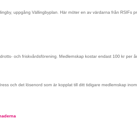
llingby, uppgång Vällingbyplan. Här möter en av värdarna från RSIFs 
tts- och friskvårdsförening. Medlemskap kostar endast 100 kr per år o
ess och det lösenord som är kopplat till ditt tidigare medlemskap ino
naderna