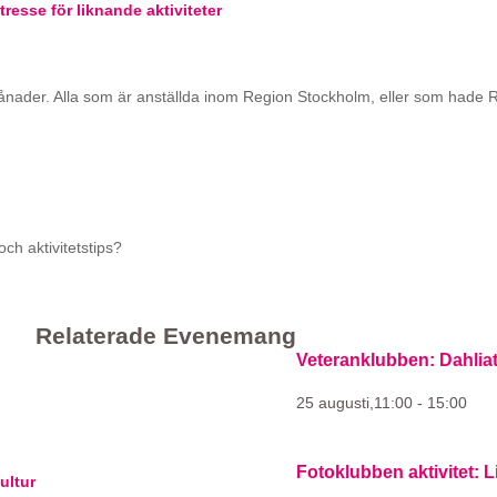
tresse för liknande aktiviteter
ånader. Alla som är anställda inom Region Stockholm, eller som hade 
ch aktivitetstips?
Relaterade Evenemang
Veteranklubben: Dahli
25 augusti,11:00
-
15:00
Fotoklubben aktivitet: L
ultur