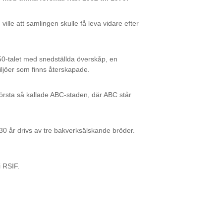
e att samlingen skulle få leva vidare efter
n 50-talet med snedställda överskåp, en
iljöer som finns återskapade.
första så kallade ABC-staden, där ABC står
30 år drivs av tre bakverksälskande bröder.
 RSIF.