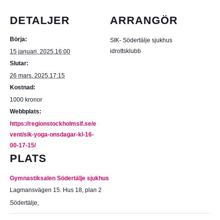
DETALJER
ARRANGÖR
Börja:
SIK- Södertälje sjukhus
idrottsklubb
15 januari, 2025,16:00
Slutar:
26 mars, 2025,17:15
Kostnad:
1000 kronor
Webbplats:
https://regionstockholmsif.se/e
vent/sik-yoga-onsdagar-kl-16-
00-17-15/
PLATS
Gymnastiksalen Södertälje sjukhus
Lagmansvägen 15. Hus 18, plan 2
Södertälje
,