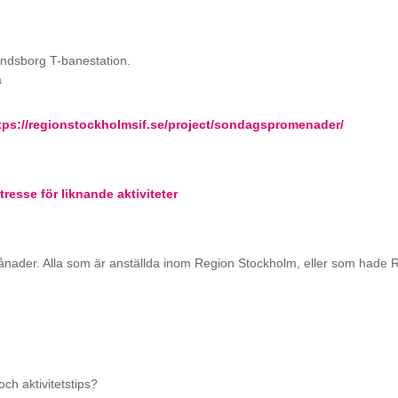
andsborg T-banestation.
a
tps://regionstockholmsif.se/project/sondagspromenader/
tresse för liknande aktiviteter
ånader. Alla som är anställda inom Region Stockholm, eller som hade 
ch aktivitetstips?