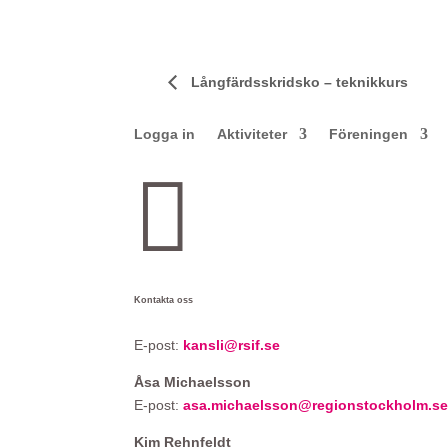
Långfärdsskridsko – teknikkurs
Logga in
Aktiviteter
Föreningen

Kontakta oss
E-post:
kansli@rsif.se
Åsa Michaelsson
E-post:
asa.michaelsson@regionstockholm.s
Kim Rehnfeldt