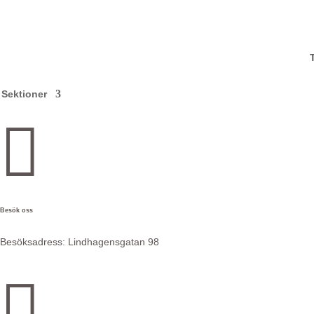
Sektioner

Besök oss
Besöksadress:
Lindhagensgatan 98

e