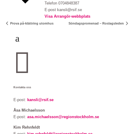
Telefon
0704848387
E-post
kansli@rsif.se
Visa Arrangör-webbplats
Prova på-klättring utomhus
Söndagspromenad – Roslagsleden

Kontakta oss
E-post:
kansli@rsif.se
Åsa Michaelsson
E-post:
asa.michaelsson@regionstockholm.se
Kim Rehnfeldt
E-post:
kim.rehnfeldt@regionstockholm.se