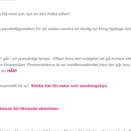
följ med och njut av den friska luften!
 pendeltågsstation för att sedan vandra en trevlig tur kring Spånga och
r i ett pratvänligt tempo. Oftast finns det möjlighet att gå kortare e
ingen föranmälan. Promenaderna är en medlemsaktivitet men det går bra
r du
HÄR!
anställt för er!
Klicka här för natur och vandringstips
tresse för liknande aktiviteter