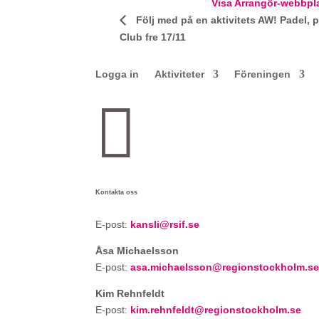
Visa Arrangör-webbpl
Följ med på en aktivitets AW! Padel, 
Club fre 17/11
Logga in
Aktiviteter
Föreningen

Kontakta oss
E-post:
kansli@rsif.se
Åsa Michaelsson
E-post:
asa.michaelsson@regionstockholm.s
Kim Rehnfeldt
E-post:
kim.rehnfeldt@regionstockholm.se