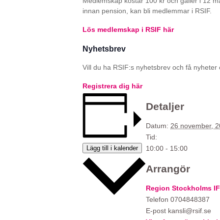
Medlemskap kostar 100 kr och gäller i 12 m
innan pension, kan bli medlemmar i RSIF.
Lös medlemskap i RSIF här
Nyhetsbrev
Vill du ha RSIF:s nyhetsbrev och få nyheter o
Registrera dig här
Detaljer
Datum:
26 november, 
Tid:
Lägg till i kalender
10:00 - 15:00
Arrangör
Region Stockholms IF
Telefon
0704848387
E-post
kansli@rsif.se