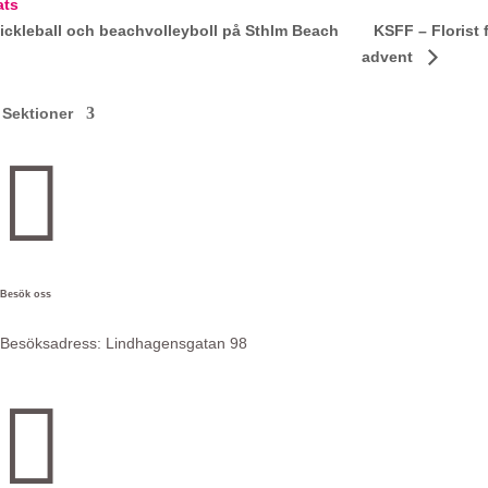
ats
pickleball och beachvolleyboll på Sthlm Beach
KSFF – Florist 
advent
Sektioner

Besök oss
Besöksadress:
Lindhagensgatan 98

e