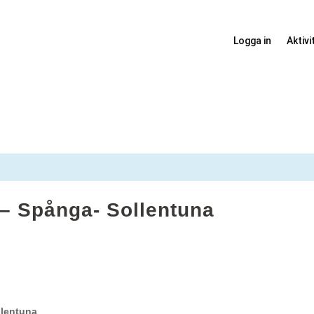
Logga in
Aktivi
 Spånga- Sollentuna
llentuna