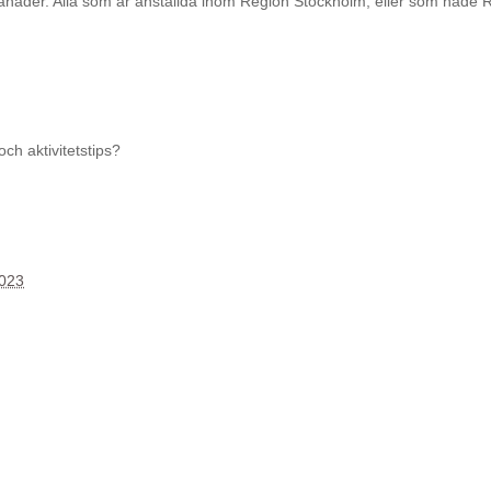
ånader. Alla som är anställda inom Region Stockholm, eller som hade 
ch aktivitetstips?
2023