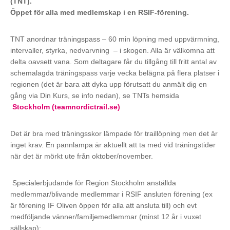
(TNT).
Öppet för alla med medlemskap i en RSIF-förening.
TNT anordnar träningspass – 60 min löpning med uppvärmning,
intervaller, styrka, nedvarvning – i skogen. Alla är välkomna att
delta oavsett vana. Som deltagare får du tillgång till fritt antal av
schemalagda träningspass varje vecka belägna på flera platser i
regionen (det är bara att dyka upp förutsatt du anmält dig en
gång via Din Kurs, se info nedan), se TNTs hemsida
Stockholm (teamnordictrail.se)
Det är bra med träningsskor lämpade för traillöpning men det är
inget krav. En pannlampa är aktuellt att ta med vid träningstider
när det är mörkt ute från oktober/november.
Specialerbjudande för Region Stockholm anställda
medlemmar/blivande medlemmar i RSIF ansluten förening (ex
är förening IF Oliven öppen för alla att ansluta till) och evt
medföljande vänner/familjemedlemmar (minst 12 år i vuxet
sällskap):