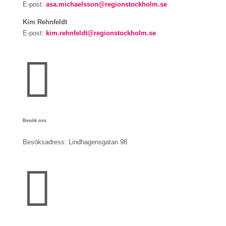
E-post:
asa.michaelsson@regionstockholm.se
Kim Rehnfeldt
E-post:
kim.rehnfeldt@regionstockholm.se

Besök oss
Besöksadress:
Lindhagensgatan 98
