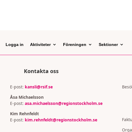
Logga in
Aktiviteter
Föreningen
Sektioner
Kontakta oss
E-post:
kansli@rsif.se
Besö
Åsa Michaelsson
E-post:
asa.michaelsson@regionstockholm.se
Kim Rehnfeldt
Faktu
E-post:
kim.rehnfeldt@regionstockholm.se
Orga