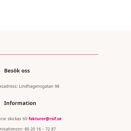
Besök oss
ksadress:
Lindhagensgatan 98
Information
ror skickas till
fakturor@rsif.se
nisationsnr: 80 20 16 – 72 87