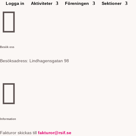
Logga in
Aktiviteter
Föreningen
Sektioner

Besök oss
Besöksadress:
Lindhagensgatan 98
e

Information
Fakturor skickas till
fakturor@rsif.se