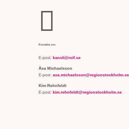

Kontakta oss
E-post:
kansli@rsif.se
Åsa Michaelsson
E-post:
asa.michaelsson@regionstockholm.s
Kim Rehnfeldt
E-post:
kim.rehnfeldt@regionstockholm.se