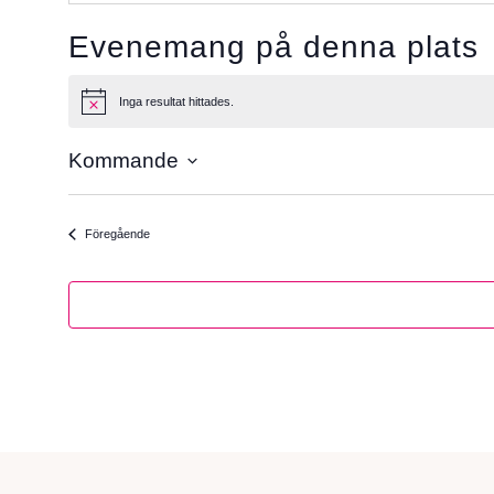
Evenemang på denna plats
Inga resultat hittades.
Meddelande
Kommande
Välj
datum.
Evenemang
Föregående