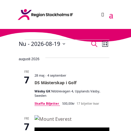
Evenemang
E
Nu
 - 
2026-08-19
E
S
L
ö
V
v
i
v
k
s
ä
augusti 2026
e
e
t
l
a
n
j
n
FRE
28 maj
-
4 september
7
e
d
e
DS Mästerskap i Golf
a
m
m
Wäsby GK
Nibblevägen 4, Upplands Väsby,
t
Sweden
a
u
a
Skaffa Biljetter
500,00kr
17 biljetter kvar
n
m
n
.
g
FRE
g
7
S