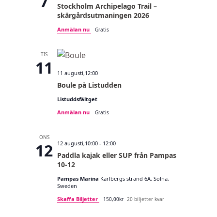
7
Stockholm Archipelago Trail –
a
skärgårdsutmaningen 2026
v
Anmälan nu
Gratis
i
TIS
g
11
e
11 augusti,12:00
Boule på Listudden
r
Listuddsfältget
i
Anmälan nu
Gratis
n
g
ONS
12 augusti,10:00
-
12:00
12
Paddla kajak eller SUP från Pampas
10-12
Pampas Marina
Karlbergs strand 6A, Solna,
Sweden
Skaffa Biljetter
150,00kr
20 biljetter kvar